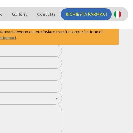
ne
Galleria
Contatti
RICHIESTA FARMACI
?
 di farmaci devono essere inviate tramite l’apposito form di
a farmaci
.