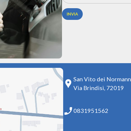
INVIA
San Vito dei Normann
Via Brindisi, 72019
0831951562