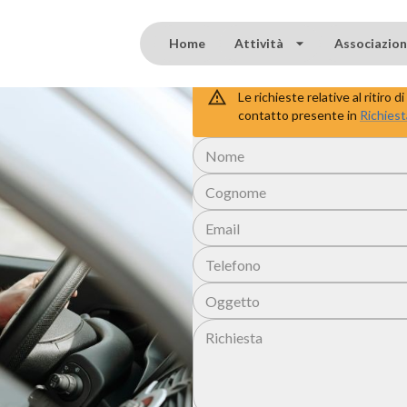
Home
Attività
Associazio
Di cosa hai bisogno
Le richieste relative al ritiro
contatto presente in
Richiest
Nome
Cognome
Email
Telefono
Oggetto
Richiesta